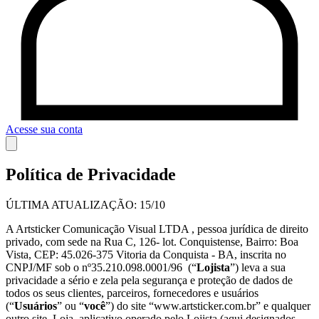
Acesse sua conta
Política de Privacidade
ÚLTIMA ATUALIZAÇÃO: 15/10
A Artsticker Comunicação Visual LTDA , pessoa jurídica de direito
privado, com sede na Rua C, 126- lot. Conquistense, Bairro: Boa
Vista, CEP: 45.026-375 Vitoria da Conquista - BA, inscrita no
CNPJ/MF sob o nº35.210.098.0001/96 (“
Lojista
”) leva a sua
privacidade a sério e zela pela segurança e proteção de dados de
todos os seus clientes, parceiros, fornecedores e usuários
(“
Usuários
” ou “
você
”) do site “www.artsticker.com.br” e qualquer
outro site, Loja, aplicativo operado pelo Lojista (aqui designados,