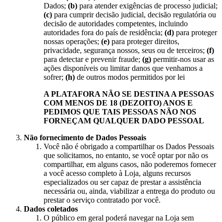
Dados;
(b)
para atender exigências de processo judicial;
(c)
para cumprir decisão judicial, decisão regulatória ou
decisão de autoridades competentes, incluindo
autoridades fora do país de residência;
(d)
para proteger
nossas operações;
(e)
para proteger direitos,
privacidade, segurança nossos, seus ou de terceiros;
(f)
para detectar e prevenir fraude;
(g)
permitir-nos usar as
ações disponíveis ou limitar danos que venhamos a
sofrer;
(h)
de outros modos permitidos por lei
A PLATAFORA NÃO SE DESTINA A PESSOAS
COM MENOS DE 18 (DEZOITO) ANOS E
PEDIMOS QUE TAIS PESSOAS NÃO NOS
FORNEÇAM QUALQUER DADO PESSOAL
Não fornecimento de Dados Pessoais
Você não é obrigado a compartilhar os Dados Pessoais
que solicitamos, no entanto, se você optar por não os
compartilhar, em alguns casos, não poderemos fornecer
a você acesso completo à Loja, alguns recursos
especializados ou ser capaz de prestar a assistência
necessária ou, ainda, viabilizar a entrega do produto ou
prestar o serviço contratado por você.
Dados coletados
O público em geral poderá navegar na Loja sem