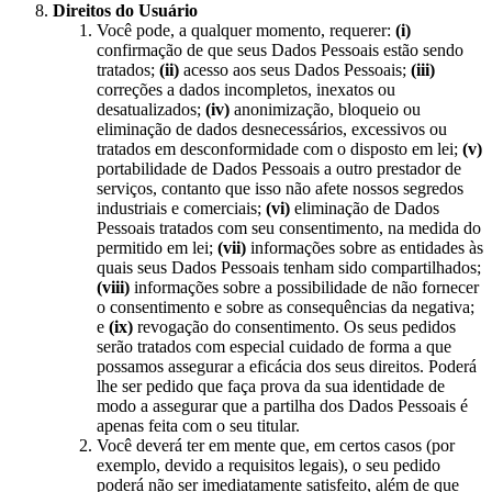
Direitos do Usuário
Você pode, a qualquer momento, requerer:
(i)
confirmação de que seus Dados Pessoais estão sendo
tratados;
(ii)
acesso aos seus Dados Pessoais;
(iii)
correções a dados incompletos, inexatos ou
desatualizados;
(iv)
anonimização, bloqueio ou
eliminação de dados desnecessários, excessivos ou
tratados em desconformidade com o disposto em lei;
(v)
portabilidade de Dados Pessoais a outro prestador de
serviços, contanto que isso não afete nossos segredos
industriais e comerciais;
(vi)
eliminação de Dados
Pessoais tratados com seu consentimento, na medida do
permitido em lei;
(vii)
informações sobre as entidades às
quais seus Dados Pessoais tenham sido compartilhados;
(viii)
informações sobre a possibilidade de não fornecer
o consentimento e sobre as consequências da negativa;
e
(ix)
revogação do consentimento. Os seus pedidos
serão tratados com especial cuidado de forma a que
possamos assegurar a eficácia dos seus direitos. Poderá
lhe ser pedido que faça prova da sua identidade de
modo a assegurar que a partilha dos Dados Pessoais é
apenas feita com o seu titular.
Você deverá ter em mente que, em certos casos (por
exemplo, devido a requisitos legais), o seu pedido
poderá não ser imediatamente satisfeito, além de que